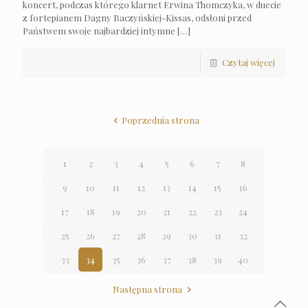
koncert, podczas którego klarnet Erwina Thomczyka, w duecie
z fortepianem Dagny Baczyńskiej-Kissas, odsłoni przed
Państwem swoje najbardziej intymne
[…]
Czytaj więcej
Poprzednia strona
1
2
3
4
5
6
7
8
9
10
11
12
13
14
15
16
17
18
19
20
21
22
23
24
25
26
27
28
29
30
31
32
33
34
35
36
37
38
39
40
Następna strona