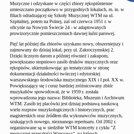
Muzyczne i odzyskane w części zbiory rękopiśmienne
umieszczano początkowo w przygodnych lokalach, m. in. w
filiach odradzającej się Szkoły Muzycznej WTM na ul.
Szpitalnej, potem na Polnej, zaś od czerwca 1951 r. w
oficynie na Nowym Świecie 24 - w adaptowanych
prowizorycznie pomieszczeniach dawnej łaźni parowej.
Pięć lat później dla zbiorów uzyskano nowy, obszerniejszy i
zajmowany do dzisiaj lokal, przy ul. Zakroczymskiej 2.
Dzięki licznym darom a później również i zakupom,
powiększano stopniowo zasób druków muzycznych oraz
rękopisów, ukierunkowując go tematycznie w stronę
dokumentacji działalności twórczej i edytorskiej
warszawskiego środowiska muzycznego XIX i I poł. XX w.
Powiększający się i coraz bardziej zróżnicowany zbiór
muzykaliów spowodował, że w 1959 r. została
wprowadzona jego nazwa: Biblioteka, Muzeum i Archiwum
WTM. Zasób tej placówki jest dzisiaj podstawą naukową
wielu rozpraw muzykologicznych i historycznych, prac
magisterskich oraz źródłem dla wykonawców muzycznych,
szukających nowego, nieznanego repertuaru. Od 2002 r.
organizowane są w siedzibie WTM koncerty z cyklu "Z
muzycznej przeszłości Warszawy", na których