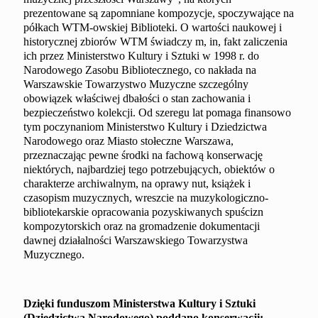
prezentowane są zapomniane kompozycje, spoczywające na
półkach WTM-owskiej Biblioteki. O wartości naukowej i
historycznej zbiorów WTM świadczy m, in, fakt zaliczenia
ich przez Ministerstwo Kultury i Sztuki w 1998 r. do
Narodowego Zasobu Bibliotecznego, co nakłada na
Warszawskie Towarzystwo Muzyczne szczególny
obowiązek właściwej dbałości o stan zachowania i
bezpieczeństwo kolekcji. Od szeregu lat pomaga finansowo
tym poczynaniom Ministerstwo Kultury i Dziedzictwa
Narodowego oraz Miasto stołeczne Warszawa,
przeznaczając pewne środki na fachową konserwację
niektórych, najbardziej tego potrzebujących, obiektów o
charakterze archiwalnym, na oprawy nut, książek i
czasopism muzycznych, wreszcie na muzykologiczno-
bibliotekarskie opracowania pozyskiwanych spuścizn
kompozytorskich oraz na gromadzenie dokumentacji
dawnej działalności Warszawskiego Towarzystwa
Muzycznego.
Dzięki funduszom Ministerstwa Kultury i Sztuki
(Dziedzictwa Narodowego) poddano konserwacji: