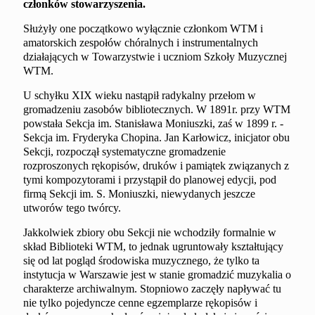
członków stowarzyszenia.
Służyły one początkowo wyłącznie członkom WTM i
amatorskich zespołów chóralnych i instrumentalnych
działających w Towarzystwie i uczniom Szkoły Muzycznej
WTM.
U schyłku XIX wieku nastąpił radykalny przełom w
gromadzeniu zasobów bibliotecznych. W 1891r. przy WTM
powstała Sekcja im. Stanisława Moniuszki, zaś w 1899 r. -
Sekcja im. Fryderyka Chopina. Jan Karłowicz, inicjator obu
Sekcji, rozpoczął systematyczne gromadzenie
rozproszonych rękopisów, druków i pamiątek związanych z
tymi kompozytorami i przystąpił do planowej edycji, pod
firmą Sekcji im. S. Moniuszki, niewydanych jeszcze
utworów tego twórcy.
Jakkolwiek zbiory obu Sekcji nie wchodziły formalnie w
skład Biblioteki WTM, to jednak ugruntowały kształtujący
się od lat pogląd środowiska muzycznego, że tylko ta
instytucja w Warszawie jest w stanie gromadzić muzykalia o
charakterze archiwalnym. Stopniowo zaczęły napływać tu
nie tylko pojedyncze cenne egzemplarze rękopisów i