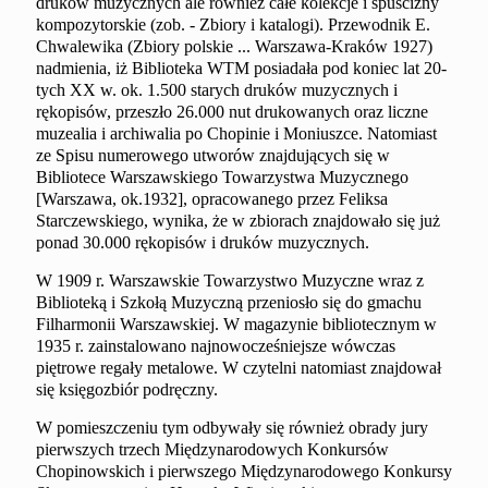
druków muzycznych ale również całe kolekcje i spuścizny
kompozytorskie (zob. - Zbiory i katalogi). Przewodnik E.
Chwalewika (Zbiory polskie ... Warszawa-Kraków 1927)
nadmienia, iż Biblioteka WTM posiadała pod koniec lat 20-
tych XX w. ok. 1.500 starych druków muzycznych i
rękopisów, przeszło 26.000 nut drukowanych oraz liczne
muzealia i archiwalia po Chopinie i Moniuszce. Natomiast
ze Spisu numerowego utworów znajdujących się w
Bibliotece Warszawskiego Towarzystwa Muzycznego
[Warszawa, ok.1932], opracowanego przez Feliksa
Starczewskiego, wynika, że w zbiorach znajdowało się już
ponad 30.000 rękopisów i druków muzycznych.
W 1909 r. Warszawskie Towarzystwo Muzyczne wraz z
Biblioteką i Szkołą Muzyczną przeniosło się do gmachu
Filharmonii Warszawskiej. W magazynie bibliotecznym w
1935 r. zainstalowano najnowocześniejsze wówczas
piętrowe regały metalowe. W czytelni natomiast znajdował
się księgozbiór podręczny.
W pomieszczeniu tym odbywały się również obrady jury
pierwszych trzech Międzynarodowych Konkursów
Chopinowskich i pierwszego Międzynarodowego Konkursy