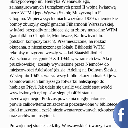
Skrzypcowego im. Henryka Wieniawskiego,
zainaugurowanych i urządzanych przed II wojną światową
przez WTM i jego Wyższą Szkołę Muzyczną im F.
Chopina. W pierwszych dniach września 1939 r. niemieckie
bomby zburzyły część gmachu Filharmonii Warszawskiej,
w której przepadły znajdujące się tu zbiory muzealne WTM
(pamiątki po Chopinie, Moniuszce, Karłowiczu i in.
polskich kompozytorach). Przemieszczone, na rozkaz
okupanta, z niezniszczonego lokalu Biblioteki WTM
rękopisy muzyczne weszły w skład Staatsbibliothek
Warschau a następnie 9 XII 1944 r., w ramach tzw. Akcji
pruszkowskiej, zostały wywiezione przez Niemców do
miejscowości Adelsdorf (dzisiaj Adelin) na Dolnym Śląsku.
W sierpniu 1945 r. warszawscy bibliotekarze odnaleźli je w
zabudowaniach tamtejszego folwarku należącego do
hrabiego Pfeyl. Jak udało się ustalić wielkość strat wśród
wywiezionych rękopisów sięgnęła 40% stanu
przedwojennego. Podczas powstania uległy natomiast
prawie całkowitemu zniszczeniu pozostawione w bibliotece
druki muzyczne i część niezinwentaryzowanych rękopisów
oraz archiwum instytucji.
Po wojennej stracie siedziby Warszawskie Towarzystwo