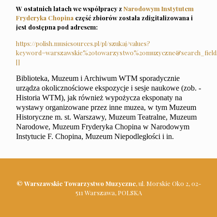
W ostatnich latach we współpracy z
Narodowym Instytutem
Fryderyka Chopina
część zbiorów została zdigitalizowana i
jest dostępna pod adresem:
https://polish.musicsources.pl/pl/szukaj/values?
keyword=warszawskie%20towarzystwo%20muzyczne&search_field
[]
Biblioteka, Muzeum i Archiwum WTM sporadycznie
urządza okolicznościowe ekspozycje i sesje naukowe (zob. -
Historia WTM), jak również wypożycza eksponaty na
wystawy organizowane przez inne muzea, w tym Muzeum
Historyczne m. st. Warszawy, Muzeum Teatralne, Muzeum
Narodowe, Muzeum Fryderyka Chopina w Narodowym
Instytucie F. Chopina, Muzeum Niepodległości i in.
© Warszawskie Towarzystwo Muzyczne
, ul. Morskie Oko 2, 02-
511 Warszawa, POLSKA