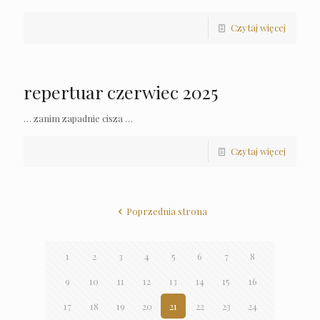
Czytaj więcej
repertuar czerwiec 2025
… zanim zapadnie cisza …
Czytaj więcej
Poprzednia strona
1
2
3
4
5
6
7
8
9
10
11
12
13
14
15
16
17
18
19
20
21
22
23
24