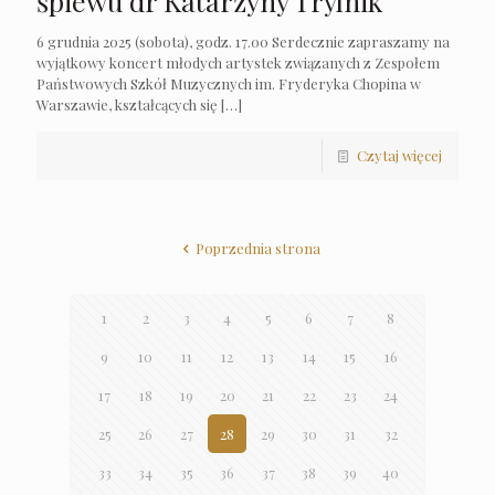
śpiewu dr Katarzyny Trylnik
6 grudnia 2025 (sobota), godz. 17.00 Serdecznie zapraszamy na
wyjątkowy koncert młodych artystek związanych z Zespołem
Państwowych Szkół Muzycznych im. Fryderyka Chopina w
Warszawie, kształcących się
[…]
Czytaj więcej
Poprzednia strona
1
2
3
4
5
6
7
8
9
10
11
12
13
14
15
16
17
18
19
20
21
22
23
24
25
26
27
28
29
30
31
32
33
34
35
36
37
38
39
40