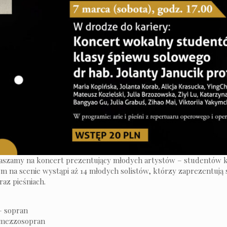
aszamy na koncert prezentujący młodych artystów – studentów kla
 na scenie wystąpi aż 14 młodych solistów, którzy zaprezentują 
az pieśniach.
– sopran
– mezzosopran