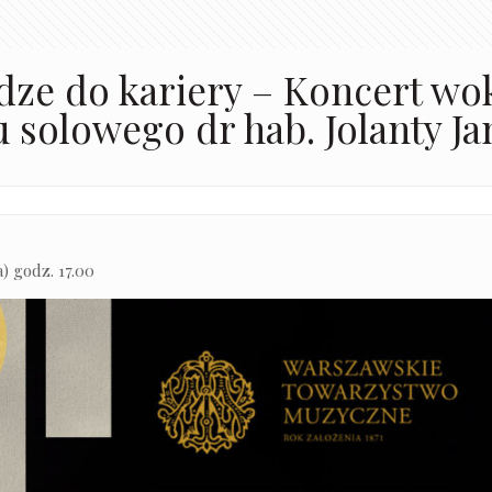
ze do kariery – Koncert wo
 solowego dr hab. Jolanty J
) godz. 17.00