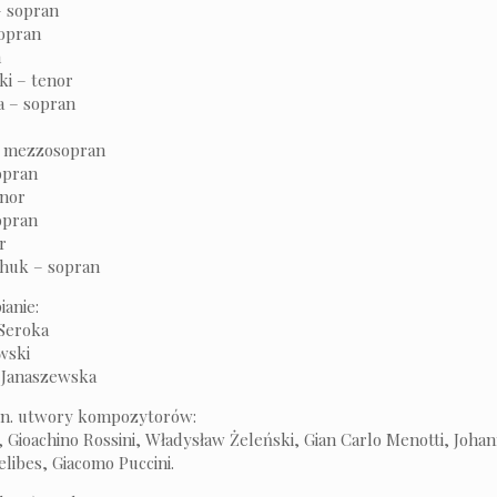
– sopran
sopran
n
ki – tenor
a – sopran
– mezzosopran
opran
enor
opran
r
chuk – sopran
ianie:
Seroka
wski
 Janaszewska
in. utwory kompozytorów:
 Gioachino Rossini, Władysław Żeleński, Gian Carlo Menotti, Joha
elibes, Giacomo Puccini.