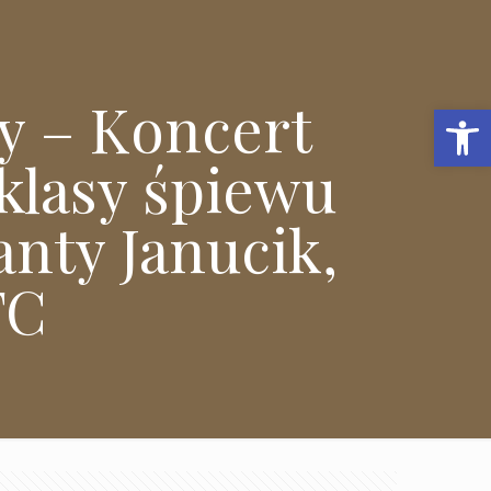
y – Koncert
Open 
klasy śpiewu
anty Janucik,
FC