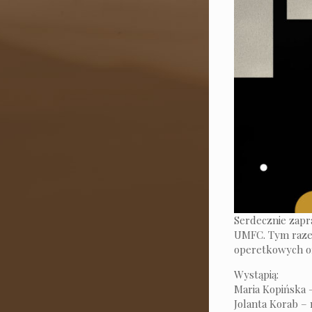
Serdecznie zapr
UMFC. Tym razem
operetkowych or
Wystąpią:
Maria Kopińska 
Jolanta Korab 