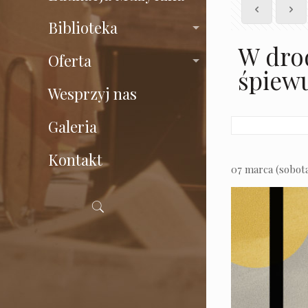
Biblioteka
W drod
Oferta
śpiewu
Wesprzyj nas
Galeria
Kontakt
07 marca (sobota