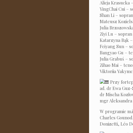
Alicja Krasucka 
YingChai Cui – 
Shan Li – sopra
Mateusz Koziels
Julia Brzozowsk
Ziyi Lu – sopran
Katarzyna Bąk 
Feiyang Sun – s
Bangyao Gu – t
Julia Grabuś – s
Zihao Mai – teno
Viktoriia Yakym
Przy fortep
ad. dr Ewa Guz-
dr Mischa Kozło
mgr Aleksandra
W programie m.
Charles Gounod,
Donizetti, Léo D