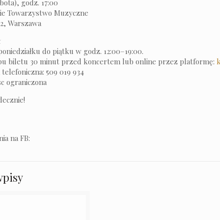
bota), godz. 17:00
ie Towarzystwo Muzyczne
 2, Warszawa
ł
oniedziałku do piątku w godz. 12:00–19:00.
u biletu 30 minut przed koncertem lub online przez platformę:
telefoniczna: 509 019 934
sc ograniczona
ecznie!
ia na FB:
wpisy