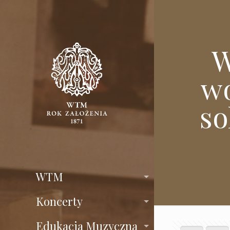
W
wo
so
WTM
Koncerty
Edukacja Muzyczna