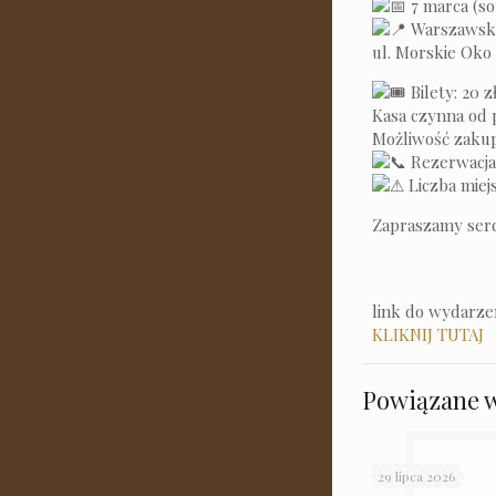
7 marca (so
Warszawsk
ul. Morskie Oko
Bilety: 20 z
Kasa czynna od p
Możliwość zakup
Rezerwacja 
Liczba miej
Zapraszamy serd
link do wydarzen
KLIKNIJ TUTAJ
Powiązane 
29 lipca 2026