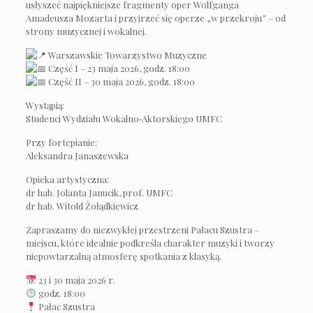
usłyszeć najpiękniejsze fragmenty oper Wolfganga
Amadeusza Mozarta i przyjrzeć się operze „w przekroju” – od
strony muzycznej i wokalnej.
Warszawskie Towarzystwo Muzyczne
Część I – 23 maja 2026, godz. 18:00
Część II – 30 maja 2026, godz. 18:00
Wystąpią:
Studenci Wydziału Wokalno‑Aktorskiego UMFC
Przy fortepianie:
Aleksandra Janaszewska
Opieka artystyczna:
dr hab. Jolanta Janucik, prof. UMFC
dr hab. Witold Żołądkiewicz
Zapraszamy do niezwykłej przestrzeni Pałacu Szustra –
miejscu, które idealnie podkreśla charakter muzyki i tworzy
niepowtarzalną atmosferę spotkania z klasyką.
23 i 30 maja 2026 r.
godz. 18:00
Pałac Szustra