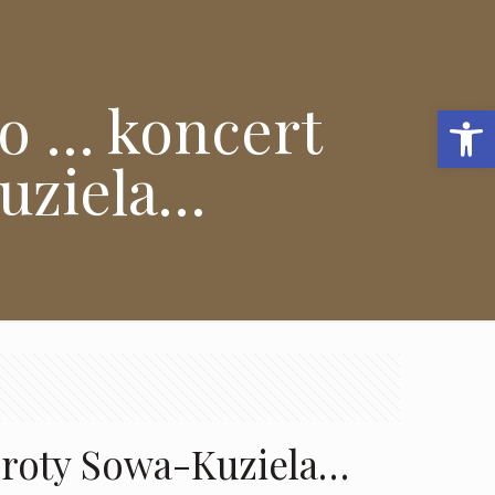
o … koncert
Open 
uziela…
oroty Sowa-Kuziela…