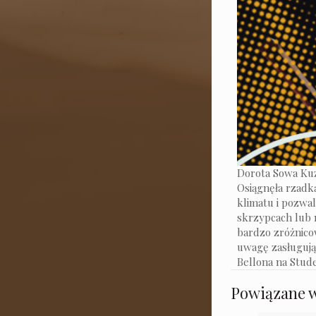
Dorota Sowa Kuz
Osiągnęła rzadk
klimatu i pozwa
skrzypcach lub n
bardzo zróżnico
uwagę zasługują
Bellona na Stud
Powiązane 