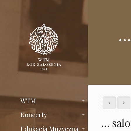
…
WTM
Koncerty
… sal
Edukacja Muzyczna