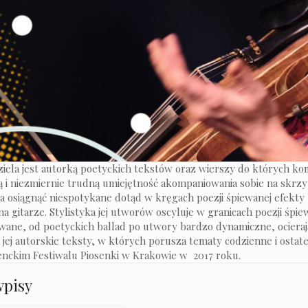
iela jest autorką poetyckich tekstów oraz wierszy do których k
ą i niezmiernie trudną umiejętność akompaniowania sobie na skrz
la osiągnąć niespotykane dotąd w kręgach poezji śpiewanej efekt
a gitarze. Stylistyka jej utworów oscyluje w granicach poezji śpi
wane, od poetyckich ballad po utwory bardzo dynamiczne, ocieraj
 jej autorskie teksty, w których porusza tematy codzienne i ostat
enckim Festiwalu Piosenki w Krakowie w 2017 roku.
wpisy