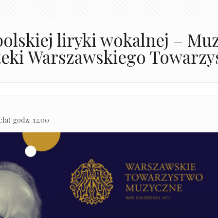
polskiej liryki wokalnej – M
oteki Warszawskiego Towarz
ela) godz. 12.00