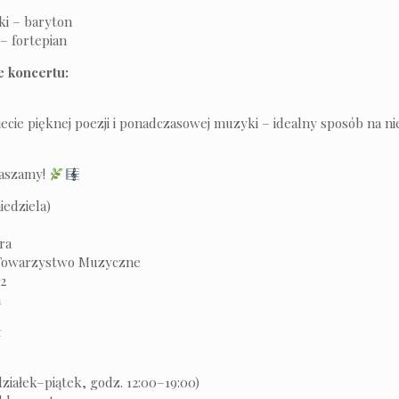
i – baryton
– fortepian
 koncertu:
iecie pięknej poezji i ponadczasowej muzyki – idealny sposób na n
raszamy!
iedziela)
ra
Towarzystwo Muzyczne
 2
a
ł
działek–piątek, godz. 12:00–19:00)