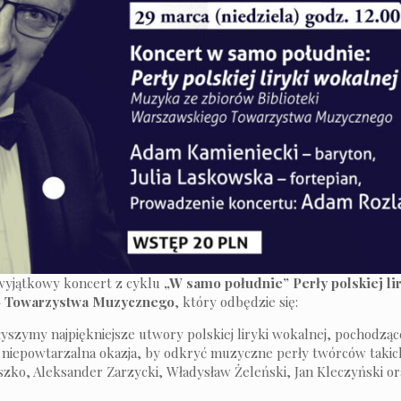
wyjątkowy koncert z cyklu
„W samo południe”
Perły polskiej l
 Towarzystwa Muzycznego
, który odbędzie się:
yszymy najpiękniejsze utwory polskiej liryki wokalnej, pochodzą
niepowtarzalna okazja, by odkryć muzyczne perły twórców takich
szko, Aleksander Zarzycki, Władysław Żeleński, Jan Kleczyński 