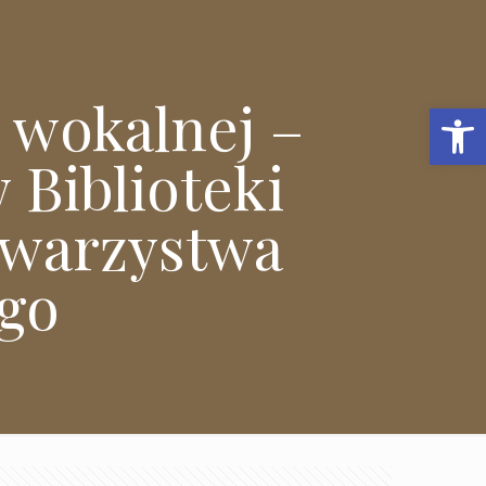
i wokalnej –
Open 
 Biblioteki
owarzystwa
go