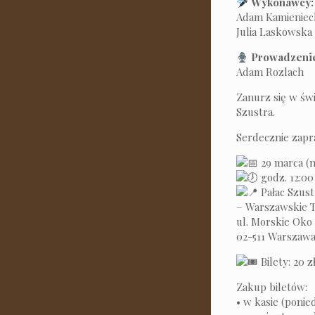
Wykonawcy:
Adam Kamienieck
Julia Laskowska 
Prowadzenie
Adam Rozlach
Zanurz się w św
Szustra.
Serdecznie zap
29 marca (n
godz. 12:00
Pałac Szust
– Warszawskie 
ul. Morskie Oko
02-511 Warszaw
Bilety: 20 z
Zakup biletów:
• w kasie (ponie