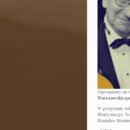
Zapraszamy na 
Warszawskiego
W programie usł
Muzycznego. To 
Stanisław Moniu