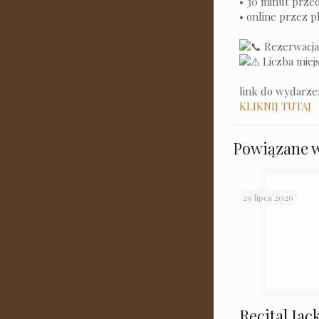
• 30 minut prz
• online przez 
Rezerwacja 
Liczba miej
link do wydarzen
KLIKNIJ TUTAJ
Powiązane 
29 lipca 2026
Recital Ja