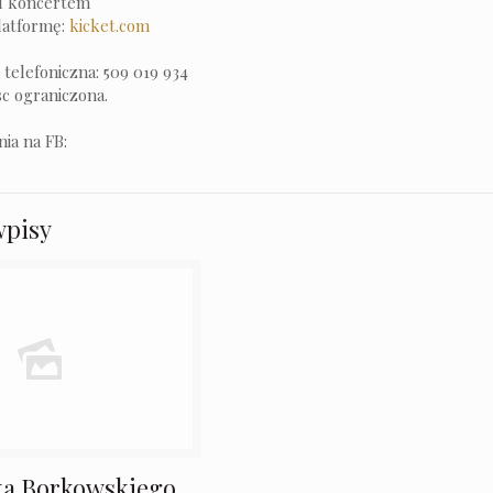
ed koncertem
platformę:
kicket.com
telefoniczna: 509 019 934
sc ograniczona.
ia na FB:
wpisy
cka Borkowskiego