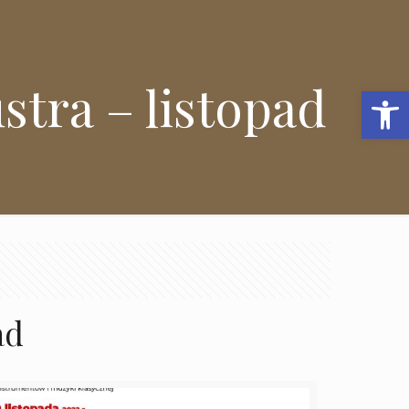
stra – listopad
Open 
ad