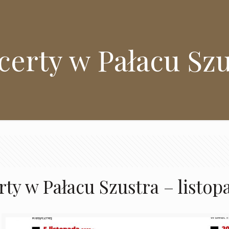
erty w Pałacu Szu
ty w Pałacu Szustra – listop