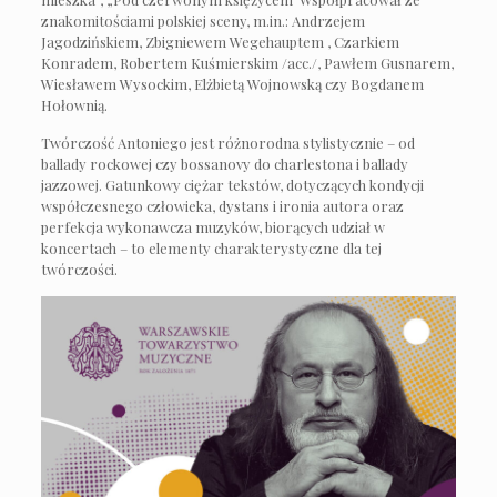
znakomitościami polskiej sceny, m.in.: Andrzejem
Jagodzińskiem, Zbigniewem Wegehauptem , Czarkiem
Konradem, Robertem Kuśmierskim /acc./, Pawłem Gusnarem,
Wiesławem Wysockim, Elżbietą Wojnowską czy Bogdanem
Hołownią.
Twórczość Antoniego jest różnorodna stylistycznie – od
ballady rockowej czy bossanovy do charlestona i ballady
jazzowej. Gatunkowy ciężar tekstów, dotyczących kondycji
współczesnego człowieka, dystans i ironia autora oraz
perfekcja wykonawcza muzyków, biorących udział w
koncertach – to elementy charakterystyczne dla tej
twórczości.