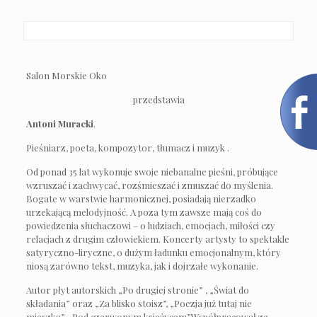
Salon Morskie Oko
przedstawia
Antoni Muracki
.
Pieśniarz, poeta, kompozytor, tłumacz i muzyk .
Od ponad 35 lat wykonuje swoje niebanalne pieśni, próbujące
wzruszać i zachwycać, rozśmieszać i zmuszać do myślenia.
Bogate w warstwie harmonicznej, posiadają nierzadko
urzekającą melodyjność. A poza tym zawsze mają coś do
powiedzenia słuchaczowi – o ludziach, emocjach, miłości czy
relacjach z drugim człowiekiem. Koncerty artysty to spektakle
satyryczno-liryczne, o dużym ładunku emocjonalnym, który
niosą zarówno tekst, muzyka, jak i dojrzałe wykonanie.
Autor płyt autorskich „Po drugiej stronie” , „Świat do
składania” oraz „Za blisko stoisz”, „Poezja już tutaj nie
mieszka”, „Pod czerwonym księżycem”Współpracował ze