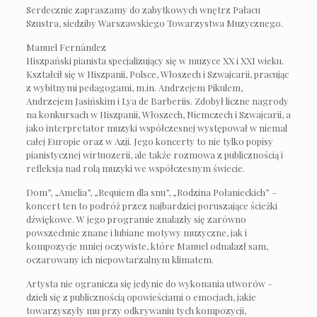
Serdecznie zapraszamy do zabytkowych wnętrz Pałacu
Szustra, siedziby Warszawskiego Towarzystwa Muzycznego.
Manuel Fernández
Hiszpański pianista specjalizujący się w muzyce XX i XXI wieku.
Kształcił się w Hiszpanii, Polsce, Włoszech i Szwajcarii, pracując
z wybitnymi pedagogami, m.in. Andrzejem Pikulem,
Andrzejem Jasińskim i Lya de Barberiis. Zdobył liczne nagrody
na konkursach w Hiszpanii, Włoszech, Niemczech i Szwajcarii, a
jako interpretator muzyki współczesnej występował w niemal
całej Europie oraz w Azji. Jego koncerty to nie tylko popisy
pianistycznej wirtuozerii, ale także rozmowa z publicznością i
refleksja nad rolą muzyki we współczesnym świecie.
Dom”, „Amelia”, „Requiem dla snu”, „Rodzina Połanieckich” –
koncert ten to podróż przez najbardziej poruszające ścieżki
dźwiękowe. W jego programie znalazły się zarówno
powszechnie znane i lubiane motywy muzyczne, jak i
kompozycje mniej oczywiste, które Manuel odnalazł sam,
oczarowany ich niepowtarzalnym klimatem.
Artysta nie ogranicza się jedynie do wykonania utworów –
dzieli się z publicznością opowieściami o emocjach, jakie
towarzyszyły mu przy odkrywaniu tych kompozycji,