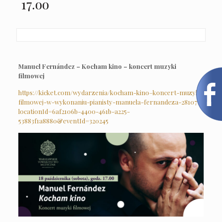
17.oo
Manuel Fernández – Kocham kino – koncert muzyki
filmowej
https://kicket.com/wydarzenia/kocham-kino–koncert-muzyki-
filmowej-w-wykonaniu-pianisty-manuela-fernandeza-28107?
locationId=6af2106b-4400-461b-a225-
53883f1a8880&eventId=320245