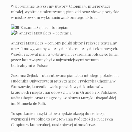
W programie usłyszymy utwory Chopina w interpretacji
młodej, wybitnie utalentowanej pianistki oraz słowo poetyckie
w mistrzowskim wykonaniu znakomitego aktora.
Zuzanna Sejbuk – fortepian
Andrzej Mastalerz – recytacja
Andrzej Mastalerz – ceniony polski aktor i reżyser teatralny
oraz filmowy, znany z licznych ról scenicznych i ekranowych.
Współpracował m.in. z wybitnymi reżyserami polskiego kina i
przez lata związany był z najważniejszymi scenami
teatralnymi w Polsce.
Zuzanna Sejbuk – utalentowana pianistka młodego pokolenia,
studentka Uniwersytetu Muzycznego Fryderyka Chopina w
Warszawie, laureatka wielu prestiżowych konkursów
krajowych i międzynarodowych, w tym Grand Prix Polskiego
Radia Chopin oraz I nagrody Konkursu Muzyki Hiszpańskiej
im. Manuela de Falli.
To spotkanie muzyki i słowa będzie okazją do refleksji,
wzruszeń i wspólnego świętowania twórczości Fryderyka
Chopina w kameralnej, nastrojowej atmosferze.