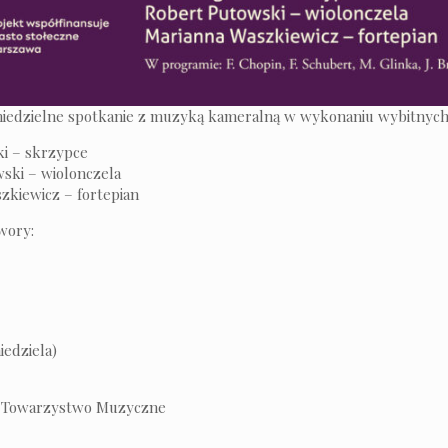
iedzielne spotkanie z muzyką kameralną w wykonaniu wybitnych
ki – skrzypce
ski – wiolonczela
zkiewicz – fortepian
wory:
iedziela)
 Towarzystwo Muzyczne