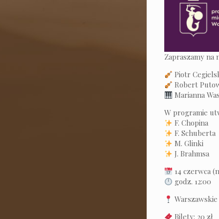
Zapraszamy na n
Piotr Cegiels
Robert Putow
Marianna Was
W programie ut
F. Chopina
F. Schuberta
M. Glinki
J. Brahmsa
14 czerwca (n
godz. 12:00
Warszawskie
Bilety: 20 zł